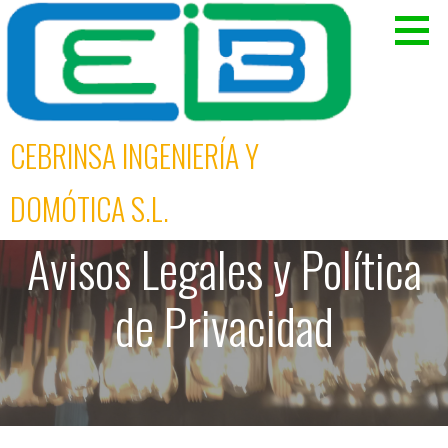
S
a
l
t
a
r
CEBRINSA INGENIERÍA Y
a
l
DOMÓTICA S.L.
c
o
Avisos Legales y Política
n
t
de Privacidad
e
n
i
d
o