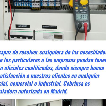
capaz de resolver cualquiera de las necesidade
e los particulares o las empresas puedan tener
 oficiales cualificados, dando siempre buena
atisfacción a nuestros clientes en cualquier
ial, comercial o industrial. Cebrinsa es
aladora autorizada en Madrid.