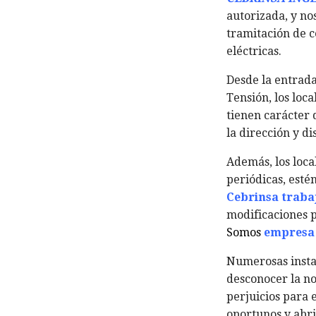
autorizada, y no
tramitación de c
eléctricas.
Desde la entrada
Tensión, los loc
tienen carácter 
la dirección y d
Además, los loca
periódicas, esté
Cebrinsa traba
modificaciones p
Somos
empresa 
Numerosas instal
desconocer la no
perjuicios para e
oportunos y abri